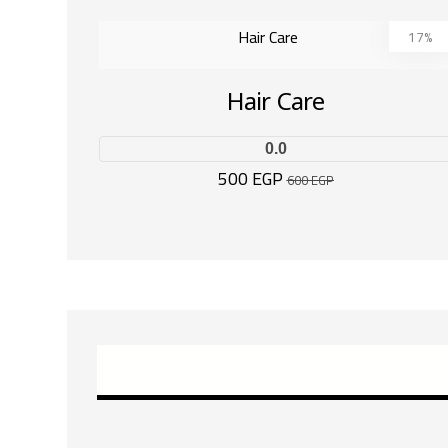
17%
Hair Care
0.0
500
EGP
600
EGP