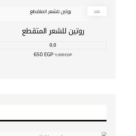
نفد
50%
روتين للشعر المتقطع
0.0
650
EGP
1.300
EGP