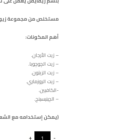
بلسم ريڤايڤل يعمل على تر
مستخلص من مجموعة زيوت 
أهم المكونات:
– زيت الأرجان.
– زيت الچوچوبا.
– زيت الزيتون.
– زيت الروزماري.
-الكافيين.
– الچينيسينج.
(يمكن إستخدامه مع الشعر ا
+
-