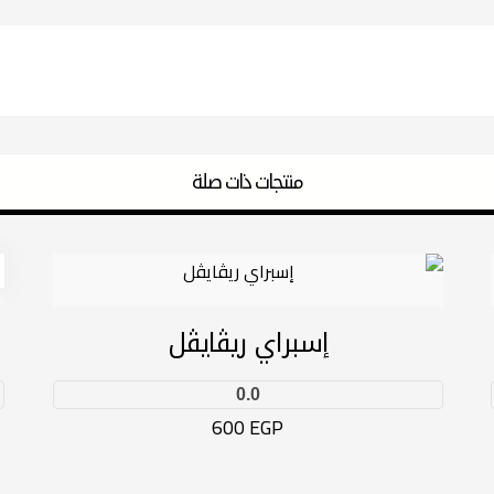
منتجات ذات صلة
إسبراي ريڤايڤل
0.0
600
EGP