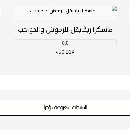
ماسكرا ريڤايڤل للرموش والحواجب
0.0
450
EGP
المنتجات المعروضة مؤخراً