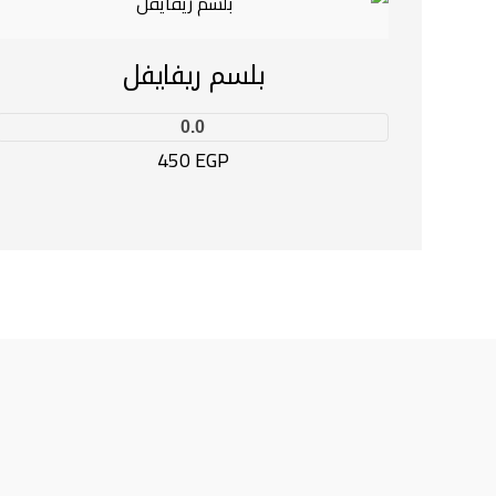
بلسم ريفايفل
0.0
450
EGP