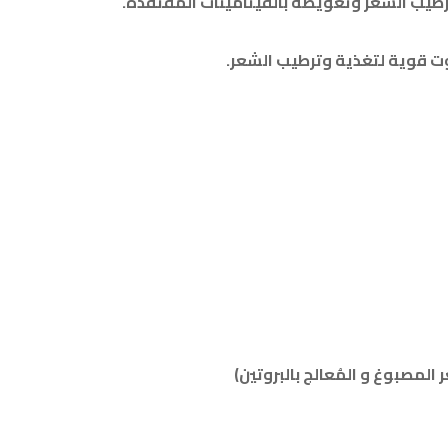
طيب الشعر وتعويضه بالڤيتامينات المُفتقدة.
قوية لتغذية وترطيب الشعر.
لمصبوغ و المُعالج بالبروتين)