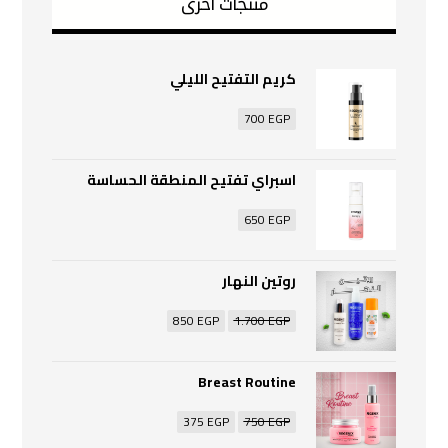
منتجات اخرى
كريم التفتيح الليلي
700
EGP
اسبراي تفتيح المنطقة الحساسة
650
EGP
روتين النهار
850
EGP
1.700
EGP
Breast Routine
375
EGP
750
EGP