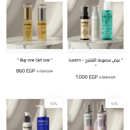
” عرض مجموعة التفتيح – Luzern
” Buy one Get one “
“
860
EGP
1.720
EGP
1.000
EGP
2.000
EGP
50%
50%