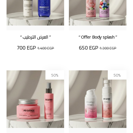
” Offer Body splash “
” العرض الترطيب “
700
EGP
650
EGP
1.400
EGP
1.300
EGP
50%
50%