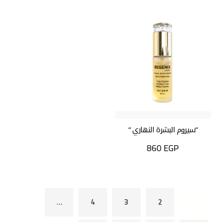
“سيروم البشرة النهاري “
860
EGP
…
4
3
2
1