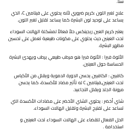
سنًا.
علاج تغير اللون :كريم ضروري لأنه يحتوي على فيتامين C، الذي
يساعد على توحيد لون البشرة كما يساعد تقليل تغير اللون.
يعتبر كريم العين ريجينكس حلاً فعالاً لمشكلة الهالات السوداء
تحت العينين حيث يحتوي على مكونات طبيعية تعمل على تحسين
مظهر البشرة.
الألوة فيرا : الألوة فيرا هو مرطب طبيعي يرطب ويهدئ البشرة
الحساسة حول العينين.
كافيين : الكافيين يحسن الدورة الدموية ويقلل من الأكياس
تحت العينين,فيتامين C له تأثير مضاد للأكسدة، كما يحسن
مرونة الجلد ويقلل التجاعيد.
شاي أخضر : يحتوي الشاي الأخضر على مضادات الأكسدة التي
تساعد على تفتيح البشرة وتقليل الهالات السوداء.
الحل الفعال للقضاء على الهالات السوداء تحت العينين و
استخدامة .