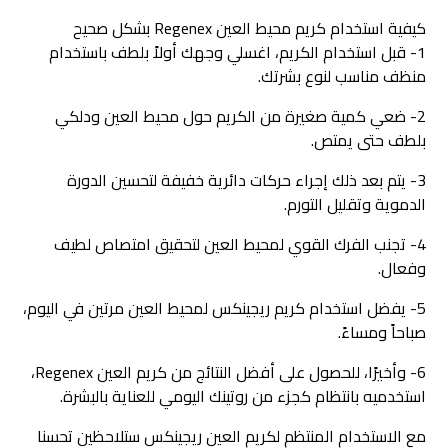
كيفية استخدام كريم محيط العين Regenex بشكل صحيح
1- قبل استخدام الكريم، اغسلي وجهك أولاً بلطف باستخدام
منظف مناسب لنوع بشرتك.
2- ضعي كمية صغيرة من الكريم حول محيط العين ودلكي
بلطف حتى يمتص.
3- يتم بعد ذلك إجراء حركات دائرية خفيفة لتحسين الدورة
الدموية وتقليل التورم.
4- تجنب الفرك القوي لمحيط العين لتحقيق امتصاص لطيف
وفعال.
5- يفضل استخدام كريم ريجينكس لمحيط العين مرتين في اليوم،
صباحاً ومساءً.
6- وأخيرًا، للحصول على أفضل النتائج من كريم العين Regenex،
استخدميه بانتظام كجزء من روتينك اليومي للعناية بالبشرة.
مع الاستخدام المنتظم لكريم العين ريجينكس ستلاحظين تحسنا