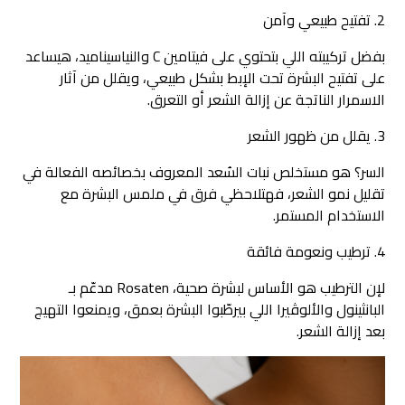
2.⁠ ⁠تفتيح طبيعي وآمن
بفضل تركيبته اللي بتحتوي على فيتامين C والنياسيناميد، هيساعد
على تفتيح البشرة تحت الإبط بشكل طبيعي، ويقلل من آثار
الاسمرار الناتجة عن إزالة الشعر أو التعرق.
3.⁠ ⁠يقلل من ظهور الشعر
السر؟ هو مستخلص نبات السُعد المعروف بخصائصه الفعالة في
تقليل نمو الشعر، فهتلاحظي فرق في ملمس البشرة مع
الاستخدام المستمر.
4.⁠ ⁠ترطيب ونعومة فائقة
لإن الترطيب هو الأساس لبشرة صحية، Rosaten مدعّم بـ
البانثينول والألوڤيرا اللي بيرطّبوا البشرة بعمق، ويمنعوا التهيج
بعد إزالة الشعر.