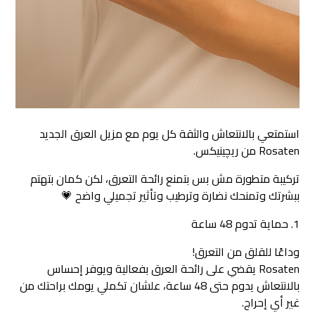
استمتعي بالانتعاش والثقة كل يوم مع مزيل العرق الجديد
Rosaten من ريچينيكس.
تركيبة متطورة مش بس بتمنع رائحة التعرق، لكن كمان بتهتم
ببشرتك وتمنحك نضارة وترطيب وتأثير تجميلي واضح 💗
1.⁠ ⁠حماية تدوم 48 ساعة
وداعًا للقلق من التعرق!
Rosaten يقضي على رائحة العرق بفعالية ويوفر إحساس
بالانتعاش يدوم حتى 48 ساعة، علشان تكملي يومك براحتك من
غير أي إحراج.