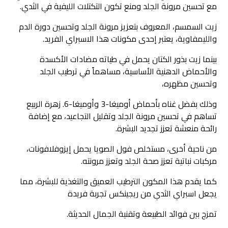
مع تحسين مرونة الجلد ومنع تكون التكتلات الليفية في الثدي.
زيت السمسم، المعروف بتعزيز مرونة الجلد وتحسين دورة الدم
والليمفاوية، يعتبر إحدى مكونات هذا الاسبراي الفريد.
بينما زيت بذور الكتان يحمل في طياته مضادات الأكسدة
والأحماض الدهنية الأساسية، مساهماً في ترطيب الجلد
وتحسين مظهره،
وذلك بفضل غناه بأحماض أوميغا-3 وأوميغا-6. زهرة الربيع
تساهم في تحسين مرونة الجلد وتقليل التجاعيد، مع إضافة
رائحة منعشة تعزز تجديد البشرة.
من ناحية أخرى، مستخلص فول الصويا يحمل إيزوفلافونات،
مركبات نباتية تعزز صحة الجلد وتعزز مرونته.
كما يقدم هذا المكون الترطيب العميق والتغذية للبشرة، مما
يجعل اسبراي الثدي من ريجينكس تجربة فريدة
تمزج بين فوائد الطبيعة وتقنية الجمال الحديثة.