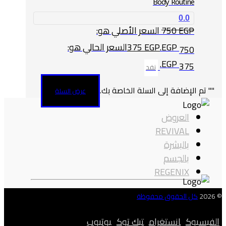
Body Routine
0.0
EGP
750
السعر الأصلي هو:
750 EGP.
EGP
375
السعر الحالي هو:
375 EGP.
نفد
"
" تم الإضافة إلى السلة الخاصة بك.
عرض السلة
العروض
REVIVAL
بالبشرة
بالجسم
REGENIX
© 2026
كل الحقوق محفوظة
الفيسبوك
انستغرام
تيك توك
يوتيوب