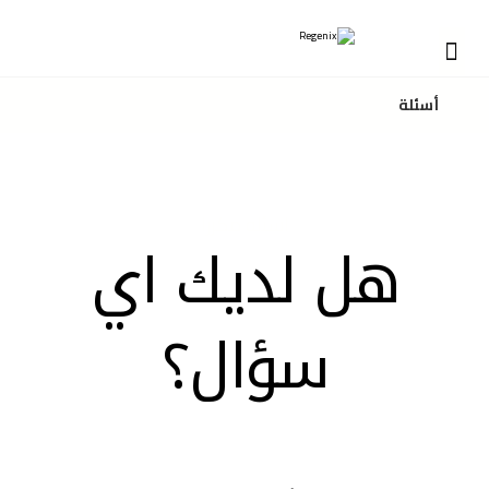
أسئلة
اسئله مکررا
هل لديك اي
سؤال؟